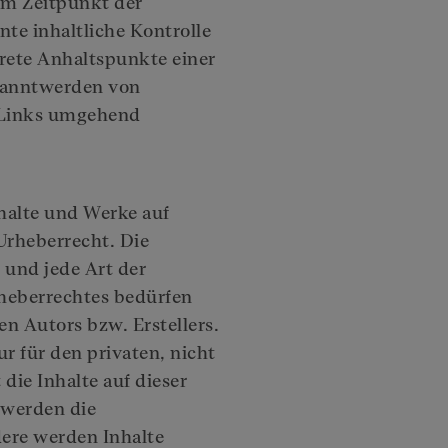
um Zeitpunkt der
te inhaltliche Kontrolle
krete Anhaltspunkte einer
kanntwerden von
 Links umgehend
nhalte und Werke auf
Urheberrecht. Die
 und jede Art der
heberrechtes bedürfen
en Autors bzw. Erstellers.
r für den privaten, nicht
die Inhalte auf dieser
 werden die
dere werden Inhalte